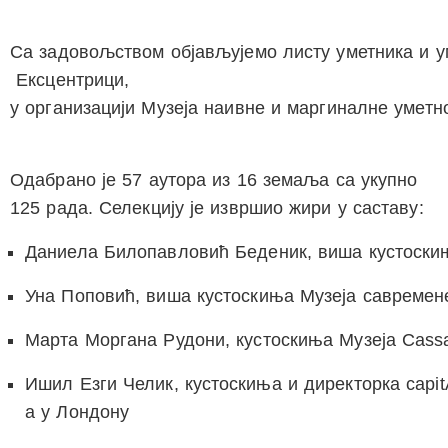
Са задовољством објављујемо листу уметника и у
Ексцентрици
,
у организацији Музеја наивне и маргиналне уметн
Одабрано је 57 аутора из 16 земаља са укупно
125 рада. Селекцију је извршио жири у саставу:
Даниела Билопавловић Беденик
, виша кустоски
Уна Поповић
, виша кустоскиња Музеја савремен
Марта Моргана Рудони
, кустоскиња Музеја Cassa 
Ишил Езги Челик
, кустоскиња и директорка capit
а у Лондону