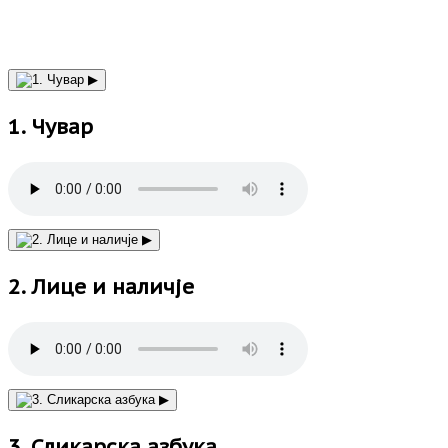
▶
1. Чувар
▶
2. Лице и наличје
▶
3. Сликарска азбука