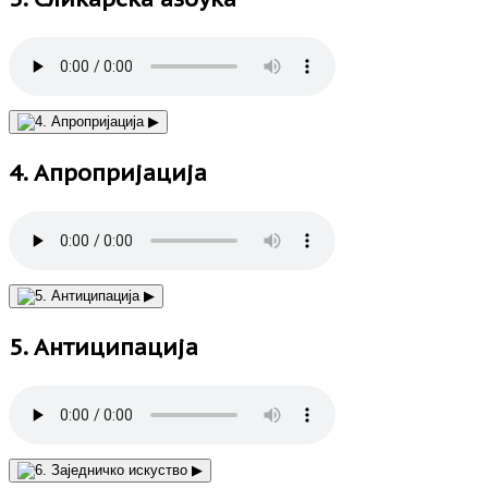
▶
4. Апропријација
▶
5. Антиципација
▶