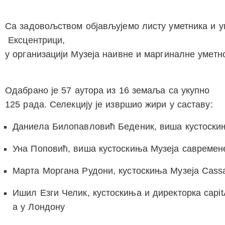
Са задовољством објављујемо листу уметника и у
Ексцентрици
,
у организацији Музеја наивне и маргиналне уметн
Одабрано је 57 аутора из 16 земаља са укупно
125 рада. Селекцију је извршио жири у саставу:
Даниела Билопавловић Беденик
, виша кустоски
Уна Поповић
, виша кустоскиња Музеја савремен
Марта Моргана Рудони
, кустоскиња Музеја Cassa 
Ишил Езги Челик
, кустоскиња и директорка capit
а у Лондону