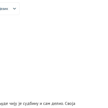
језик
уде чију је судбину и сам делио. Своја