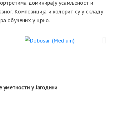
 портретима доминирају усамљеност и
азног. Kомпозиција и колорит су у складу
ра обучених у црно.
е уметности у Јагодини