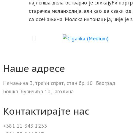
најлепша дела остварио је сликајући порт
старачка меланхолија, али као да сваки од
са осећањима. Молска интонација, чије је 
Наше адресе
Немањина 3, трећи спрат, стан бр. 10 Београд
Бошка Ђуричића 10, Јагодина
Контактирајте нас
+381 11 343 1233