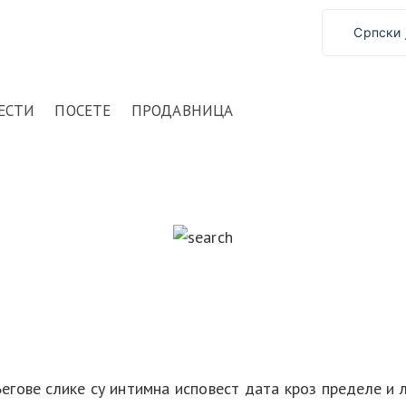
Српски 
ЕСТИ
ПОСЕТЕ
ПРОДАВНИЦА
егове слике су интимна исповест дата кроз пределе и љ