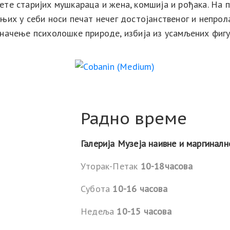
рете старијих мушкараца и жена, комшија и рођака. На
 њих у себи носи печат нечег достојанственог и непрол
значење психолошке природе, избија из усамљених фигу
Радно време
Галерија Музеја наивне и маргиналн
Уторак-Петак
10-18часова
Субота
10-16 часова
Недеља
10-15 часова