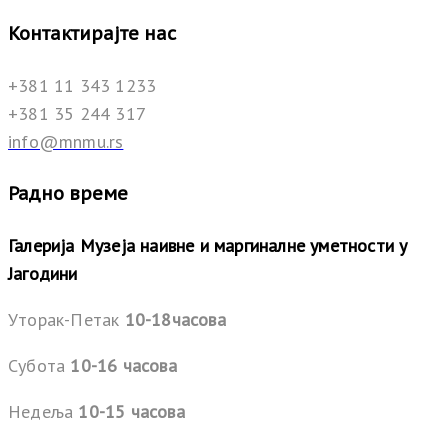
Контактирајте нас
+381 11 343 1233
+381 35 244 317
info@mnmu.rs
Радно време
Галерија Музеја наивне и маргиналне уметности у
Јагодини
Уторак-Петак
10-18часова
Субота
10-16 часова
Недеља
10-15 часова