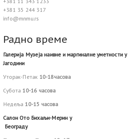
+381 11 343 1233
+381 35 244 317
info@mnmu.rs
Радно време
Галерија Музеја наивне и маргиналне уметности у
Јагодини
Уторак-Петак
10-18часова
Субота
10-16 часова
Недеља
10-15 часова
Салон Ото Бихаљи-Мерин у
Београду