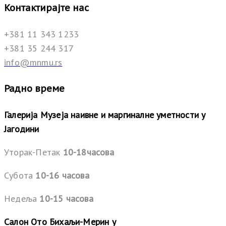
Контактирајте нас
+381 11 343 1233
+381 35 244 317
info@mnmu.rs
Радно време
Галерија Музеја наивне и маргиналне уметности у
Јагодини
Уторак-Петак
10-18часова
Субота
10-16 часова
Недеља
10-15 часова
Салон Ото Бихаљи-Мерин у