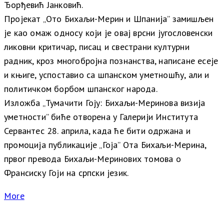
Ђорђевић Јанковић.
Пројекат „Ото Бихаљи-Мерин и Шпанија” замишљен
је као омаж односу који је овај врсни југословенски
ликовни критичар, писац и свестрани културни
радник, кроз многобројна познанства, написане есеје
и књиге, успоставио са шпанском уметношћу, али и
политичком борбом шпанског народа.
Изложба „Тумачити Гоју: Бихаљи-Меринова визија
уметности” биће отворена у Галерији Института
Сервантес 28. априла, када ће бити одржана и
промоција публикације „Гоја” Ота Бихаљи-Мерина,
првог превода Бихаљи-Меринових томова о
Франсиску Гоји на српски језик.
More