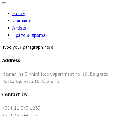
Home
Изложбе
Artists
Пратећи програм
Type your paragraph here
Address
Nemanjina 3, third floor, apartment no. 10, Belgrade
Boska Djuricica 10, Jagodina
Contact Us
+381 11 343 1233
+381 35 244 317