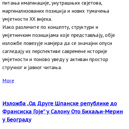
питања имагинације, унутрашњих свјетова,
маргинализованих позиција и нових тумачења
умјетности XX вијека.
Иако различите по концепту, структури и
умјетничким позицијама које представљају, обје
изложбе повезује намјера да се значајни опуси
сагледају из перспективе савремене историје
умјетности и поново уведу у активан простор
стручног и јавног читања.
More
Изложба „Од Друге Шпанске републике до
Франсиска Гоје” у Салону Ото Бихаљи-Мерин
у Београду