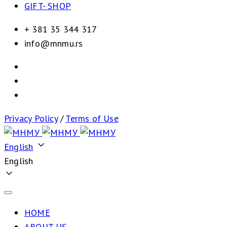
GIFT- SHOP
+ 381 35 344 317
info@mnmu.rs
Privacy Policy
/
Terms of Use
English
English
HOME
ABOUT US