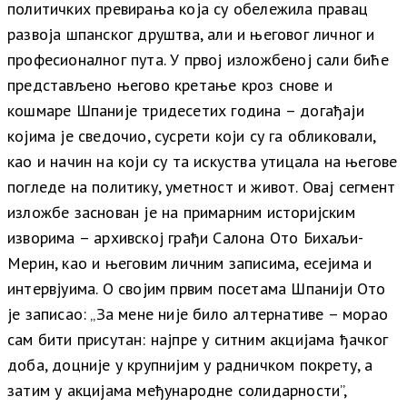
политичких превирања која су обележила правац
развоја шпанског друштва, али и његовог личног и
професионалног пута. У првој изложбеној сали биће
представљено његово кретање кроз снове и
кошмаре Шпаније тридесетих година – догађаји
којима је сведочио, сусрети који су га обликовали,
као и начин на који су та искуства утицала на његове
погледе на политику, уметност и живот. Овај сегмент
изложбе заснован је на примарним историјским
изворима – архивској грађи Салона Ото Бихаљи-
Мерин, као и његовим личним записима, есејима и
интервјуима. О својим првим посетама Шпанији Ото
је записао: „За мене није било алтернативе – морао
сам бити присутан: најпре у ситним акцијама ђачког
доба, доцније у крупнијим у радничком покрету, а
затим у акцијама међународне солидарности”,