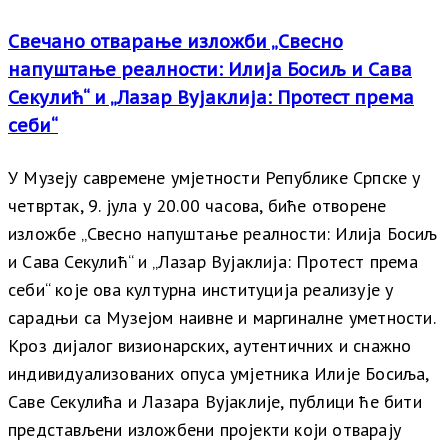
Свечано отварање изложби „Свесно
напуштање реалности: Илија Босиљ и Сава
Секулић“ и „Лазар Вујаклија: Протест према
себи“
У Музеју савремене умјетности Републике Српске у
четвртак, 9. јула у 20.00 часова, биће отворене
изложбе „Свесно напуштање реалности: Илија Босиљ
и Сава Секулић“ и „Лазар Вујаклија: Протест према
себи“ које ова културна институција реализује у
сарадњи са Музејом наивне и маргиналне уметности.
Кроз дијалог визионарских, аутентичних и снажно
индивидуализованих опуса умјетника Илије Босиља,
Саве Секулића и Лазара Вујаклије, публици ће бити
представљени изложбени пројекти који отварају