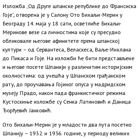
Изложба „Од Друге шпанске републике до Франсиска
Гоје”, отворена је у Салону Ото Бихаљи-Мерин у
Београду 14. маја у 18 сати, осветлиће Бихаљи-
Меринове везе са личностима које су пресудно
обликовале његове афинитете према шпанској
култури – од Сервантеса, Веласкеса, Ваље-Инклана
до Пикаса и Гоје. На изложби ће бити представљене
и његове посете Шпанији у различитим историјским
околностима: од учешћа у Шпанском грађанском
рату, до проучавања Гојиног опуса у мадридском
музеју Прадо, након пада франкистичког режима.
Кустоскиње изложбе су Сенка Латиновић и Даница
Ђорђевић Јанковић.
Ото Бихаљи-Мерин је у младости два пута посетио
Шпанију – 1932. и 1936. године, у периоду великих