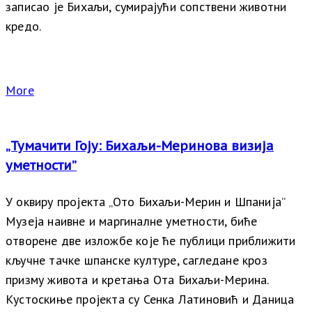
записао је Бихаљи, сумирајући сопствени животни
кредо.
More
„Тумачити Гоју: Бихаљи-Меринова визија
уметности”
У оквиру пројекта „Ото Бихаљи-Мерин и Шпанија”
Музеја наивне и маргиналне уметности, биће
отворене две изложбе које ће публици приближити
кључне тачке шпанске културе, сагледане кроз
призму живота и кретања Ота Бихаљи-Мерина.
Кустоскиње пројекта су Сенка Латиновић и Даница