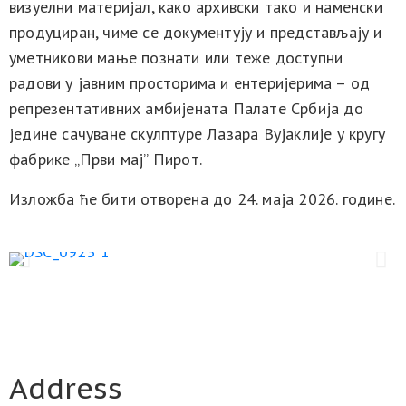
визуелни материјал, како архивски тако и наменски
продуциран, чиме се документују и представљају и
уметникови мање познати или теже доступни
радови у јавним просторима и ентеријерима – од
репрезентативних амбијената Палате Србија до
једине сачуване скулптуре Лазара Вујаклије у кругу
фабрике „Први мај” Пирот.
Изложба ће бити отворена до 24. маја 2026. године.
Address