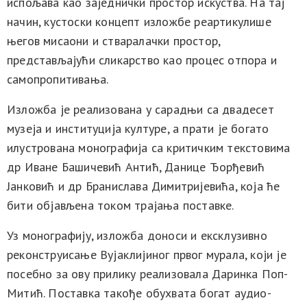
испољава као заједнички простор искуства. На тај
начин, кустоски концепт изложбе реартикулише
његов мисаони и стваралачки простор,
представљајући сликарство као процес отпора и
самопропитивања.
Изложба је реализована у сарадњи са двадесет
музеја и институција културе, а прати је богато
илустрована монографија са критичким текстовима
др Иване Башичевић Антић, Данице Ђорђевић
Јанковић и др Бранислава Димитријевића, која ће
бити објављена током трајања поставке.
Уз монографију, изложба доноси и ексклузивно
реконструисање Вујаклијиног првог мурала, који је
посебно за ову прилику реализовала Даринка Поп-
Митић. Поставка такође обухвата богат аудио-