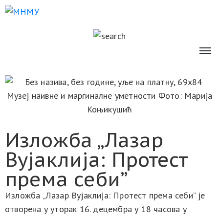
Изложба „Лазар
Вујаклија: Протест
према себи”
Изложба „Лазар Вујаклија: Протест према себи” је
отворена у уторак 16. децембра у 18 часова у