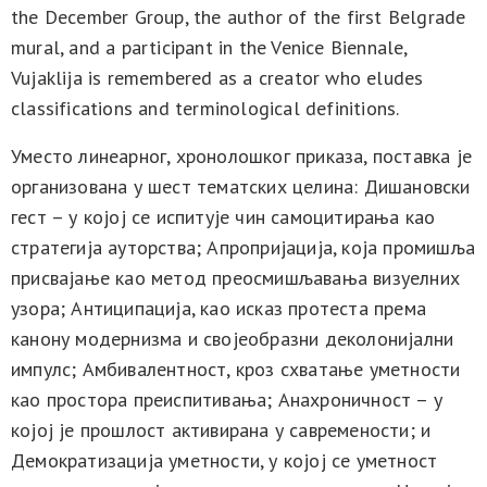
the December Group, the author of the first Belgrade
mural, and a participant in the Venice Biennale,
Vujaklija is remembered as a creator who eludes
classifications and terminological definitions.
Уместо линеарног, хронолошког приказа, поставка је
организована у шест тематских целина: Дишановски
гест – у којој се испитује чин самоцитирања као
стратегија ауторства; Апропријација, која промишља
присвајање као метод преосмишљавања визуелних
узора; Антиципација, као исказ протеста према
канону модернизма и својеобразни деколонијални
импулс; Амбивалентност, кроз схватање уметности
као простора преиспитивања; Анахроничност – у
којој је прошлост активирана у савремености; и
Демократизација уметности, у којој се уметност