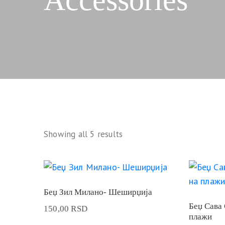
Showing all 5 results
Беџ Зил Милано- Шеширџија
Беџ Сава 
150,00
RSD
плажи