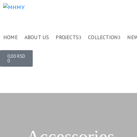
HOME
ABOUT US
PROJECTS
COLLECTION
NE
0,00
RSD
0
Accessories