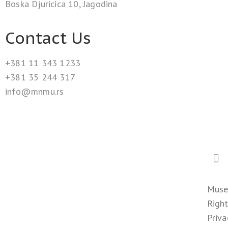
Boska Djuricica 10, Jagodina
Contact Us
+381 11 343 1233
+381 35 244 317
info@mnmu.rs
Muse
Righ
Priva