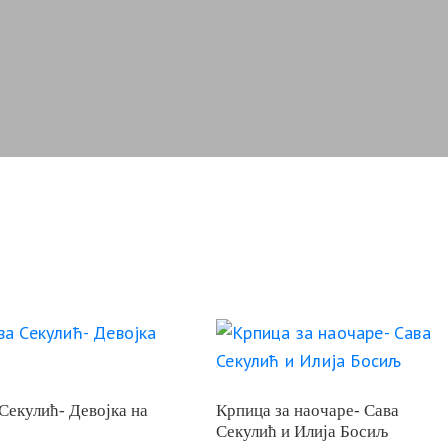
Секулић- Девојка на
Крпица за наочаре- Сава
Секулић и Илија Босиљ