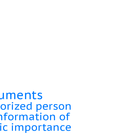
uments
orized person
information of
ic importance