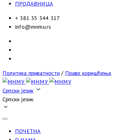
ПРОДАВНИЦА
+ 381 35 344 317
info@mnmu.rs
Политика приватности
/
Право коришћења
Српски језик
Српски језик
ПОЧЕТНА
О НАМА