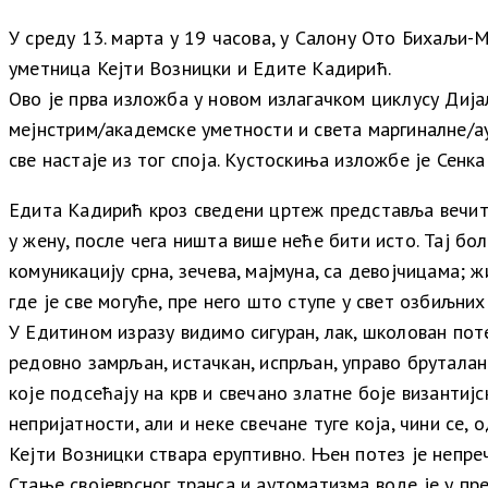
У среду 13. марта у 19 часова, у Салону Ото Бихаљи-
уметница Кејти Возницки и Едите Кадирић.
Ово је прва изложба у новом излагачком циклусу Дија
мејнстрим/академске уметности и света маргиналне/ау
све настаје из тог споја. Кустоскиња изложбе је Сенк
Едита Кадирић кроз сведени цртеж представља вечиту
у жену, после чега ништа више неће бити исто. Тај бо
комуникацију срна, зечева, мајмуна, са девојчицама;
где је све могуће, пре него што ступе у свет озбиљн
У Едитином изразу видимо сигуран, лак, школован поте
редовно замрљан, истачкан, испрљан, управо брутала
које подсећају на крв и свечано златне боје византиј
непријатности, али и неке свечане туге која, чини се
Кејти Возницки ствара еруптивно. Њен потез је непреч
Стање својеврсног транса и аутоматизма воде је у пр