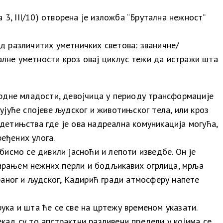
3, III/10) отворена је изложба “Брутална нежност”
ед различитих уметничких светова: званичне/
алне уметности кроз овај циклус тежи да истражи шта
рдне младости, девојчица у периоду трансформације
рујуће спојеве људског и животињског тела, или кроз
 детињства где је ова надреална комуникација могућа,
еђених улога.
бисмо се дивили јасноћи и лепоти изведбе. Он је
тирањем нежних перли и бодљикавих огрлица, мрља
траног и људског, Кадирић гради атмосферу напете
ука и шта ће се све на цртежу временом указати.
екад су то апстрактни разливени предели у којима се