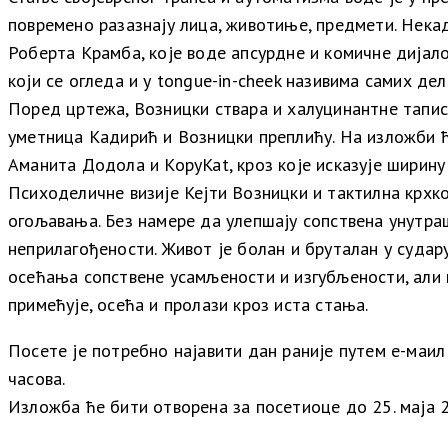
повремено разазнају лица, животиње, предмети. Некад
Роберта Крамба, које воде апсурдне и комичне дијал
који се огледа и у tongue-in-cheek називима самих дел
Поред цртежа, Возницки ствара и халуцинантне таписер
уметница Кадирић и Возницки преплићу. На изложби ће 
Аманита Додола и KopyKat, кроз које исказује ширин
Психоделичне визије Кејти Возницки и тактилна крхко
огољавања. Без намере да улепшају сопствена унутра
неприлагођености. Живот је болан и бруталан у судар
осећања сопствене усамљености и изгубљености, али и
примећује, осећа и пролази кроз иста стања.
Посете је потребно најавити дан раније путем е-маил
часова.
Изложба ће бити отворена за посетиоце до 25. маја 2