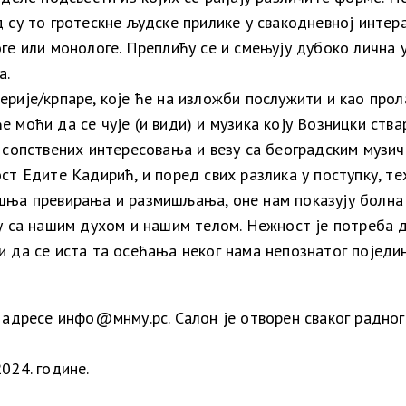
 су то гротескне људске прилике у свакодневној интер
оге или монологе. Преплићу се и смењују дубоко личн
а.
ије/крпаре, које ће на изложби послужити и као пролаз 
моћи да се чује (и види) и музика коју Возницки ствар
у сопствених интересовања и везу са београдским музи
ст Едите Кадирић, и поред свих разлика у поступку, те
шња превирања и размишљања, оне нам показују болна м
у са нашим духом и нашим телом. Нежност је потреба д
 да се иста та осећања неког нама непознатог поједин
 адресе инфо@мнму.рс. Салон је отворен сваког радног
024. године.