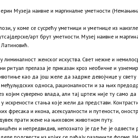
Мерин Музеја наивне и маргиналне уметности (Немањина 
лози, у коме се сусрећу уметници и уметнице из наизгл
тсајдерске/арт брут уметности. Музеј наивне и маргин
а Латиновић.
 лиминалност женског искуства. Свет нежне и немилос
лни ритуал прелаза је приказан кроз необичне и узнеми
 животиње као да још желе да задрже девојчице у свету
их међуљудских односа, рационалности и за њих предодр
з којим суверено влада, али тај цртеж није ту само да 
н у искрености стања које жели да представи. Контрас
ских фресака и икона, асексуалности и путености, онос
, одувек прати жене на њиховом животном путу.
ишћен и непредвидив, непознато је где ће је одвести р
еделе подсвести из којих се рађају различите форме. Н