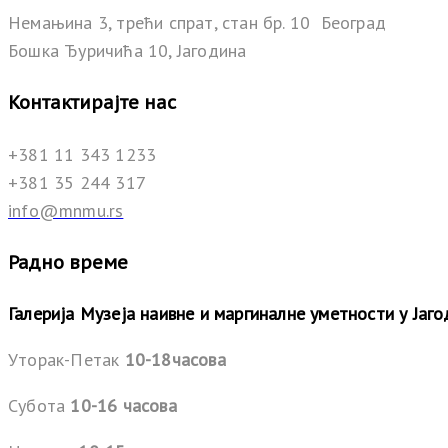
Немањина 3, трећи спрат, стан бр. 10 Београд
Бошка Ђуричића 10, Јагодина
Контактирајте нас
+381 11 343 1233
+381 35 244 317
info@mnmu.rs
Радно време
Галерија Музеја наивне и маргиналне уметности у Јаг
Уторак-Петак
10-18часова
Субота
10-16 часова