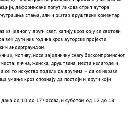
акцији, деформисане попут ликова стрип аутора
а унутрашња стања, али и оштар друштвени коментар
из једног у други свет, капију кроз коју се светови
а већ дуги низ година кроз ауторске пројекте
чким андерграундом.
хници, мотиву, носе заједничку снагу бескомпромисног
еста: лична, женска, друштвена, места нелагоде и
а се то искуство подели са другима – да се изразе
ца умање кроз спознају да постоји и други који
 дана од 10 до 17 часова, и суботом од 12 до 18