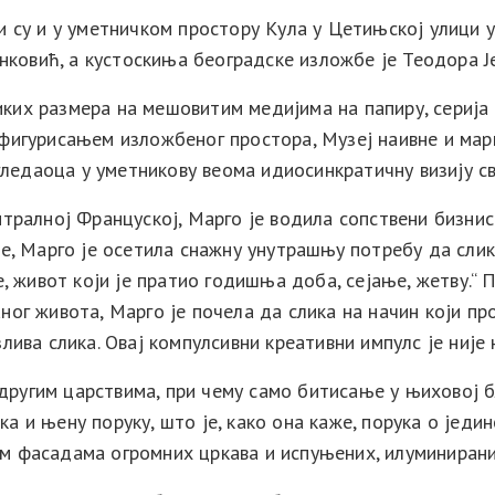
и су и у уметничком простору Кула у Цетињској улици у
ковић, а кустоскиња београдске изложбе је Теодора Ј
ких размера на мешовитим медијима на папиру, серија
нфигурисањем изложбеног простора, Музеј наивне и ма
едаоца у уметникову веома идиосинкратичну визију св
тралној Француској, Марго је водила сопствени бизнис 
не, Марго је осетила снажну унутрашњу потребу да слик
е, живот који је пратио годишња доба, сејање, жетву.“ 
ног живота, Марго је почела да слика на начин који п
лива слика. Овај компулсивни креативни импулс је није
другим царствима, при чему само битисање у њиховој 
 и њену поруку, што је, како она каже, порука о једин
м фасадама огромних цркава и испуњених, илуминирани