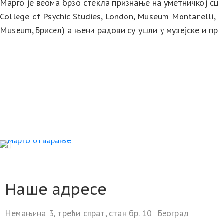
Марго је веома брзо стекла признање на уметничкој сце
College of Psychic Studies, London, Museum Montanelli, P
Museum, Брисел) а њени радови су ушли у музејске и п
Наше адресе
Немањина 3, трећи спрат, стан бр. 10 Београд