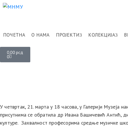
ПОЧЕТНА
О НАМА
ПРОЈЕКТИ
КОЛЕКЦИЈА
В
0,00
рсд
0
У четвртак, 21. марта у 18 часова, у Галерији Музеја
I Burn in Sun, Moon and S
присутнима се обратила др Ивана Башичевић Антић, д
културе. Захвалност професорима средње музичке школ