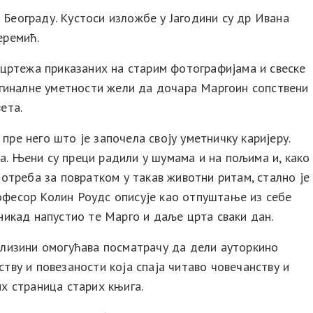
 Београду. Кустоси изложбе у Јагодини су др Ивана
еремић.
 цртежа приказаних на старим фотографијама и свеске
ргиналне уметности жели да дочара Маргоин сопствени
ета.
пре него што је започела своју уметничку каријеру.
а. Њени су преци радили у шумама и на пољима и, како
Потреба за повратком у такав животни ритам, стално је
рофесор Колин Роудс описује као отпуштање из себе
 никад напустио те Марго и даље црта сваки дан.
близини омогућава посматрачу да дели ауторкино
ству и повезаности која спаја читаво човечанству и
х страница старих књига.