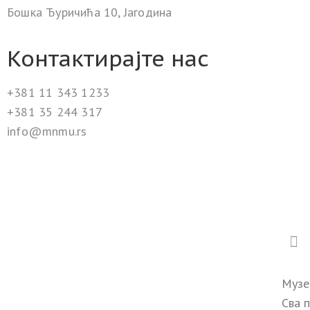
Бошка Ђуричића 10, Јагодина
Контактирајте нас
+381 11 343 1233
+381 35 244 317
info@mnmu.rs
Музе
Сва 