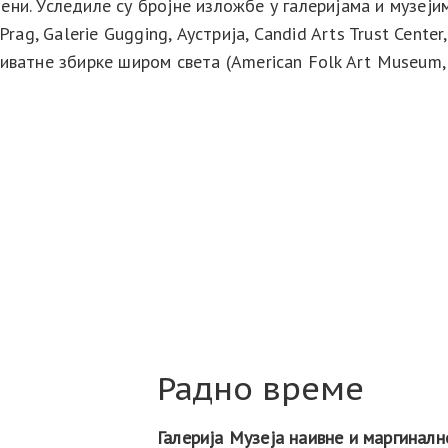
ни. Уследиле су бројне изложбе у галеријама и музејима
rag, Galerie Gugging, Аустрија, Candid Arts Trust Center
риватне збирке широм света (American Folk Art Museum,
Радно време
Галерија Музеја наивне и маргиналн