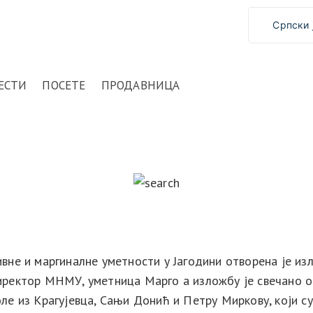
Српски 
ЕСТИ
ПОСЕТЕ
ПРОДАВНИЦА
 наивне и маргиналне уметности у Јагодини отворена je
tars
иректор МНМУ, уметница Марго а изложбу је свечано 
е из Крагујевца, Сањи Донић и Петру Миркову, који с