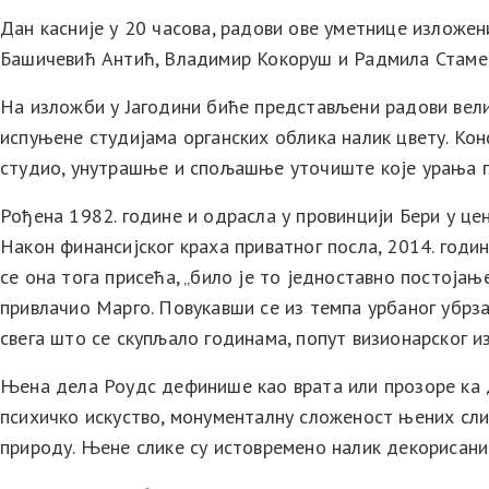
Изложба француске уметнице Марго
Дан касније у 20 часова, радови ове уметнице изложен
Башичевић Антић, Владимир Кокоруш и Радмила Стамен
VR ИЗЛОЖБА
На изложби у Јагодини биће представљени радови вели
испуњене студијама органских облика налик цвету. Ко
студио, унутрашње и спољашње уточиште које урања гл
Рођена 1982. године и одрасла у провинцији Бери у цен
Након финансијског краха приватног посла, 2014. годи
се она тога присећа, „било је то једноставно постојањ
привлачио Марго. Повукавши се из темпа урбаног убрза
свега што се скупљало годинама, попут визионарског из
Њена дела Роудс дефинише као врата или прозоре ка 
психичко искуство, монументалну сложеност њених слика
природу. Њене слике су истовремено налик декорисани