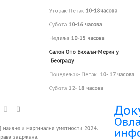
Уторак-Петак
10-18часова
Субота
10-16 часова
Недеља
10-15 часова
Салон Ото Бихаљи-Мерин у
Београду
Понедељак- Петак
10- 17 часова
Субота
12- 18 часова
Док
Овла
ј наивне и маргиналне уметности 2024.
инф
права задржана.