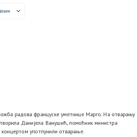
језик
 изложба радова француске уметнице Марго. На отварању
отворила Данијела Ванушић, помоћник министра
у концертом употпунили отварање.