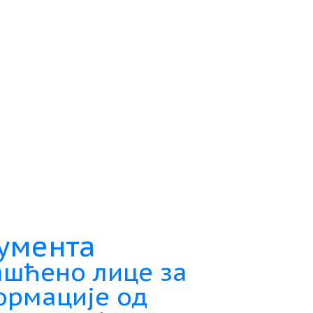
умента
шћено лице за
ормације од