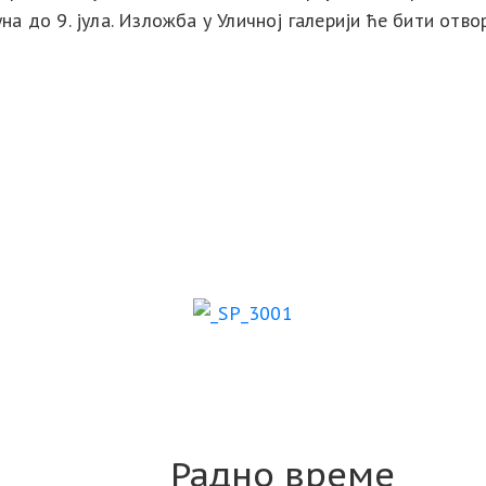
а до 9. јула. Изложба у Уличној галерији ће бити отворе
Радно време