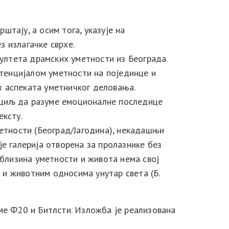
тају, а осим тога, указује на
 излагачке сврхе.
ултета драмских уметности из Београда.
тенцијалом уметности на појединце и
х аспеката уметничког деловања.
 циљ да разуме емоционалне последице
ексту.
метности (Београд/Јагодина), некадашњи
 је галерија отворена за пролазнике без
близина уметности и живота нема свој
а и животним односима унутар света (Б.
е Ф20 и Битлсти. Изложба је реализована