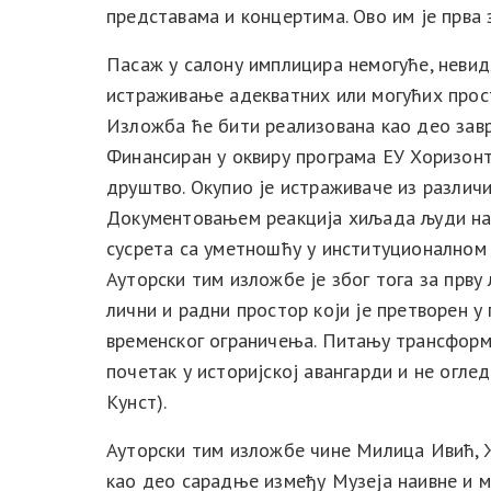
представама и концертима. Ово им је прва 
Пасаж у салону имплицира немогуће, невидљ
истраживање адекватних или могућих прост
Изложба ће бити реализована као део зав
Финансиран у оквиру програма ЕУ Хоризон
друштво. Окупио је истраживаче из различ
Документовањем реакција хиљада људи на 
сусрета са уметношћу у институционалном (
Ауторски тим изложбе је због тога за прву
лични и радни простор који је претворен у 
временског ограничења. Питању трансформ
почетак у историјској авангарди и не огле
Кунст).
Ауторски тим изложбе чине Милица Ивић, 
као део сарадње између Музеја наивне и м