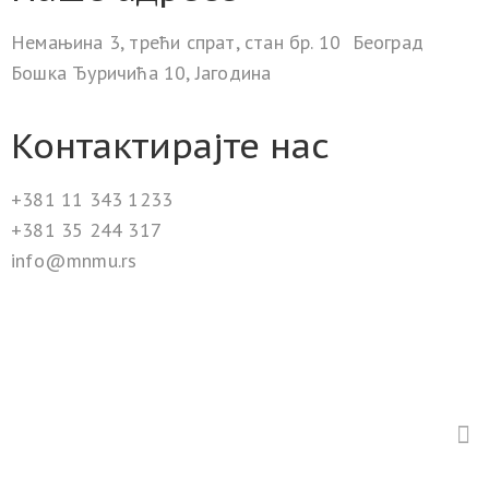
Немањина 3, трећи спрат, стан бр. 10 Београд
Бошка Ђуричића 10, Јагодина
Контактирајте нас
+381 11 343 1233
+381 35 244 317
info@mnmu.rs