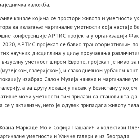
заједничка изложба.
иве канале којима се простори живота и уметности укрш
ора за излагање маргиналне уметности која настаје без
ршне конференције АРТИС пројекта у организацији Фак
т 2020, АРТИС пројекат се бавио трансформативним по
итих научних дисциплина у циљу проучавања различити
визуелну уметност широм Европе, пројекат је имао за
музејском, галеријском), и свакодневном урбаном конт
 локацију изабрао Салон Музеја наивне и маргиналне у
галерију, а за другу локацију пасаж у Безистану у којем
ативне моћи уметности тим прилази са становишта да 
да се у активизму, него је одувек припадала животу тел
Жоана Маркаде Мо и Софија Пашалић и колективи Плем
аргиналне уметности и Уличне галерије из Београда.