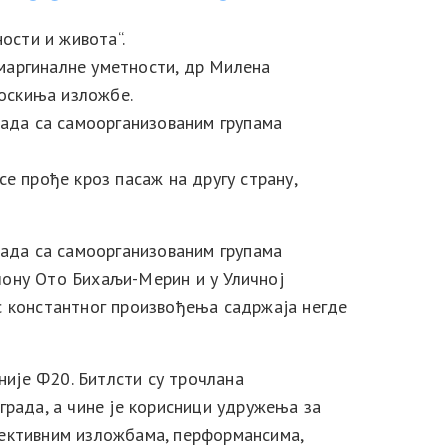
ости и живота“.
маргиналне уметности, др Милена
оскиња изложбе.
рада са самоорганизованим групама
 се прође кроз пасаж на другу страну,
рада са самоорганизованим групама
лону Ото Бихаљи-Мерин и у Уличној
ус константног произвођења садржаја негде
ије Ф20. Битлсти су трочлана
града, а чине је корисници удружења за
лективним изложбама, перформансима,