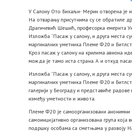
У Салону Ото Бихаљи- Мерин отворена је 
На отварању присутнима су се обратиле др
Драгичевић Шешић, професорка емерита Ун
Изложба “Пасаж у салону, и друга места с
маргиналних уметника Племе Ф20 и Битлст
Кроз пасаж у салону на крилима авиона иде 
можда је тамо иста страна. А и откуд паса
Изложба “Пасаж у салону, и друга места с
маргиналних уметника Племе Ф20 и Битлсти
галерији у Београду и представиће радове
између уметности и живота.
Племе Ф20 је самоорганизовани анонимни к
самоинцијативно организована група која в
подршку особама са сметњама у развоју На