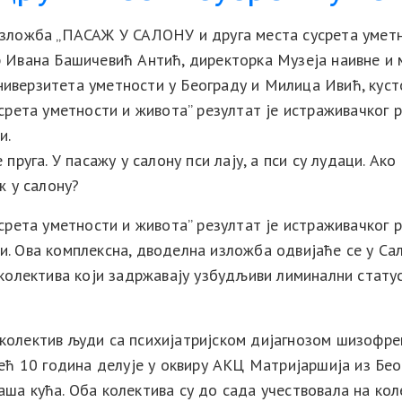
изложба „ПАСАЖ У САЛОНУ и друга места сусрета уметн
 Ивана Башичевић Антић, директорка Музеја наивне и 
иверзитета уметности у Београду и Милица Ивић, куст
усрета уметности и живота” резултат је истраживачког 
и.
пруга. У пасажу у салону пси лају, а пси су лудаци. Ако
ж у салону?
усрета уметности и живота” резултат је истраживачког 
. Ова комплексна, дводелна изложба одвијаће се у Са
 колектива који задржавају узбудљиви лиминални стат
олектив људи са психијатријском дијагнозом шизофрен
ећ 10 година делује у оквиру АКЦ Матријаршија из Бео
ша кућа. Оба колектива су до сада учествовала на ко