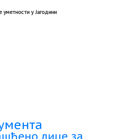
е уметности у Јагодини
умента
шћено лице за