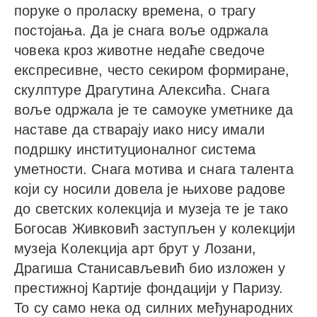
поруке о проласку времена, о трагу
постојања. Да је снага воље одржала
човека кроз животне недаће сведоче
експресивне, често секиром формиране,
скулптуре Драгутина Алексића. Снага
воље одржала је те самоуке уметнике да
наставе да стварају иако нису имали
подршку институционалног система
уметности. Снага мотива и снага талента
који су носили довела је њихове радове
до светских колекција и музеја те је тако
Богосав Живковић заступљен у колекцији
музеја Колекција арт брут у Лозани,
Драгиша Станисављевић био изложен у
престижној Картије фондацији у Паризу.
То су само нека од силних међународних