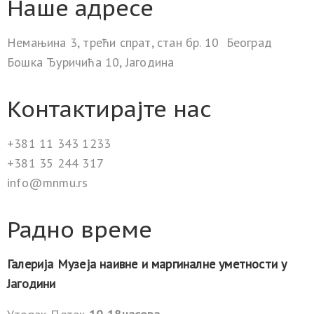
Наше адресе
Немањина 3, трећи спрат, стан бр. 10 Београд
Бошка Ђуричића 10, Јагодина
Контактирајте нас
+381 11 343 1233
+381 35 244 317
info@mnmu.rs
Радно време
Галерија Музеја наивне и маргиналне уметности у
Јагодини