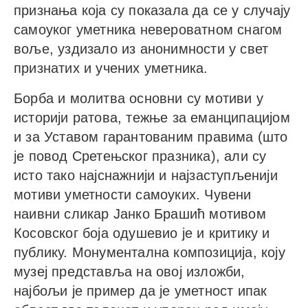
признања која су показала да се у случају
самоуког уметника невероватном снагом
воље, уздизало из анонимности у свет
признатих и учених уметника.
Борба и молитва основни су мотиви у
историји ратова, тежње за еманципацијом
и за Уставом гарантованим правима (што
је повод Сретењског празника), али су
исто тако најснажнији и најзаступљенији
мотиви уметности самоуких. Чувени
наивни сликар Јанко Брашић мотивом
Косовског боја одушевио је и критику и
публику. Монументална композиција, коју
музеј представља на овој изложби,
најбољи је пример да је уметност ипак