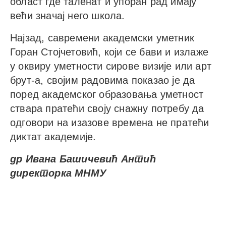
област где таленат и упоран рад имају
већи значај него школа.
Најзад, савремени академски уметник
Горан Стојчетовић, који се бави и излаже
у оквиру уметности сирове визије или арт
брут-а, својим радовима показао је да
поред академског образовања уметност
ствара пратећи своју снажну потребу да
одговори на изазове времена не пратећи
диктат академије.
др Ивана Башичевић Антић
директорка МНМУ