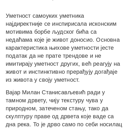
Уметност самоуких уметника
најдиректније се инспирисала исконским
мотивима борбе људског бића са
недаћама које је живот доносио. Основна
карактеристика њихове уметности јесте
податак да не прате трендове и не
имитирају уметност других, већ реагују на
живот и инстинктивно прерађују догађаје
из живота у своју уметност.
Вајар Милан Станисављевић ради у
тамном дрвету, чију текстуру чува у
природном, затеченом стању, тако да
скулптуру праве од дрвета које ваде са
дна река. То је дрво само по себи носилац