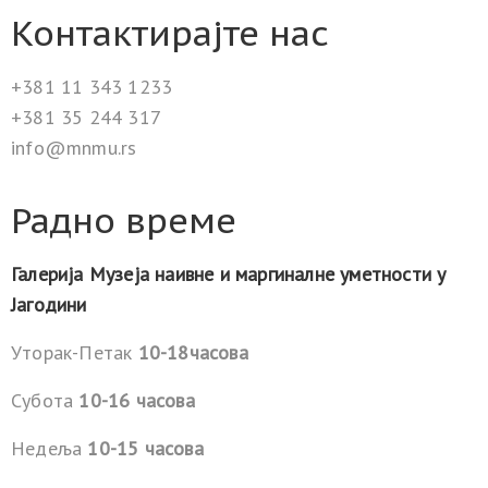
Контактирајте нас
+381 11 343 1233
+381 35 244 317
info@mnmu.rs
Радно време
Галерија Музеја наивне и маргиналне уметности у
Јагодини
Уторак-Петак
10-18часова
Субота
10-16 часова
Недеља
10-15 часова