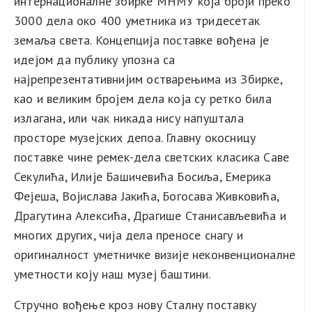
интернационалне збирке МНМУ која броји преко
3000 дела око 400 уметника из тридесетак
земаља света. Концепција поставке вођена је
идејом да публику упозна са
најрепрезентативнијим остварењима из Збирке,
као и великим бројем дела која су ретко била
излагана, или чак никада нису напуштала
просторе музејских депоа. Главну окосницу
поставке чине ремек-дела светских класика Саве
Секулића, Илије Башичевића Босиља, Емерика
Фејеша, Војислава Јакића, Богосава Живковића,
Драгутина Алексића, Драгише Станисављевића и
многих других, чија дела преносе снагу и
оригиналност уметничке визије неконвенционалне
уметности коју наш музеј баштини.
Стручно вођење кроз нову Сталну поставку