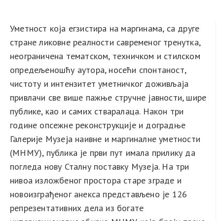
Уметност која егзистира на маргинама, са друге
стране ликовне реалности савременог тренутка,
неограничена тематском, техничком и стилском
опредељеношћу аутора, носећи спонтаност,
чистоту и интензитет уметничког доживљаја
привлачи све више пажње стручне јавности, шире
публике, као и самих стваралаца. Након три
године опсежне реконструкције и доградње
Галерије
Музеја наивне и маргиналне уметности
(МНМУ),
публика је први пут имала прилику да
погледа нову Сталну поставку Музеја. Н
а три
нивоа изложбеног простора старе зграде и
новоизграђеног анекса представљено је 126
репрезентативних дела из богате