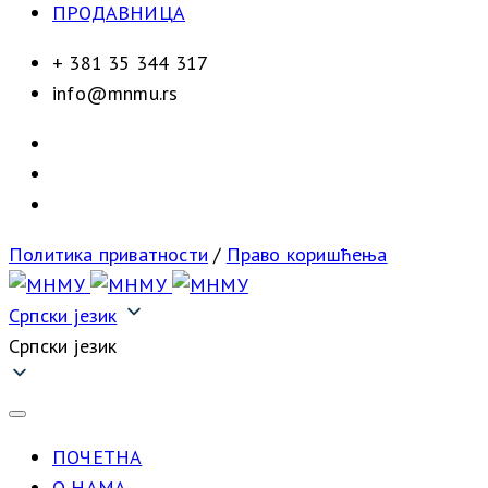
ПРОДАВНИЦА
+ 381 35 344 317
info@mnmu.rs
Политика приватности
/
Право коришћења
Српски језик
Српски језик
ПОЧЕТНА
О НАМА