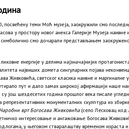
година
, посвећену теми Моћ музеја, заокружили смо послед
асова у простору новог анекса Галерије Музеја наивне 
 симболично смо дочарали представљањем заокруженог 
ликовне енергије у делима најзначајнијих протагониста
валитета
највиших домета сингуларних појава
неконвенц
сава Живковића, светског класика наивне и маргиналне 
утирало пут и дало замах широкој афирмацији наше наи
е су још шездесетих година прошлог века писале угле
а репрезентативних монументалних скулптура из збирк
Чаробни врт Богосава Живковића
(село Лесковац код 
етничко
интересовање и
ангажовање
Богосава
Живкови
одлогама, у његовом стваралаштву временом израста и