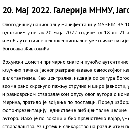
20. Мај 2022. Галерија МНМУ, Ја
Овогодишњу националну манифестацију МУЗЕЈИ ЗА 10
одржаним у петак 20. маја 2022. године од 18 до 21 ч
и моћ аутентичне неконвенционалне уметничке визије
Богосава Живковића.
Врхунски домети примарне снаге и пуноће аутентичне 
кључних тачака јасног разграничавања самосвојног к
дилетантизма. Као централна,
издваја се фигура Бого
веома рано скренуло пажњу стручне и шире јавности, 
и разноврсном стваралачком опусу овог аутора о ком
Мерина, пратило је вођење по поставци. Поред избор
фото-презентацију јединствене амбијенталне целине
аутора.
Иако
је
по
вокацији
био
првенствено
вајар
,
ум
стваралаштва
.
Уз цртеж и сликарство на различитим п