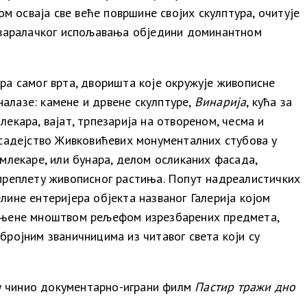
м осваја све веће површине својих скулптура, очитује
стваралачког испољавања обједини доминантном
ра самог врта, дворишта које окружује живописне
алазе: камене и дрвене скулптуре,
Винарија
, кућа за
млекара, вајат, трпезарија на отвореном, чесма и
садејство Живковићевих монументалних стубова у
 млекаре, или бунара, делом осликаних фасада,
преплету живописног растиња. Попут надреалистичких
ине ентеријера објекта названог Галерија којом
испуњене мноштвом рељефом изрезбарених предмета,
ројним званичницима из читавог света који су
у чинио
документарно-играни филм
Пастир тражи дно