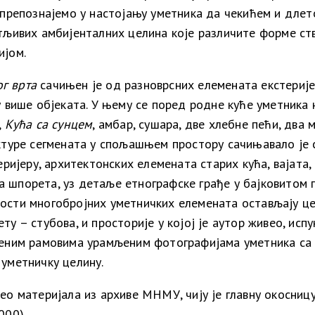
 препознајемо у настојању уметника да чекићем и длето
чатљивих амбијенталних целина које различите форме 
ијом.
г врта
сачињен је од разноврсних елемената екстерије
у више објеката.
У њему се поред родне куће уметника н
,
Кућа са сунцем
, амбар, сушара, две хлебне пећи, два 
ктуре сегмената у спољашњем простору сачињавало је 
еријеру, архитектонских елемената старих кућа, вајата,
 шпорета, уз детаље етнографске грађе у бајковитом 
ости многобројних уметничких елемената остављају цел
ету – стубова, и просторије у којој је аутор живео, 
реним рамовима урамљеним фотографијама уметника са б
уметничку целину.
ео материјала из архиве МНМУ, чију је главну окосниц
000).