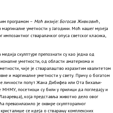
њим програмом –
Моћ визије: Богосав Живковић
,
и маргиналне уметности у Јагодини. Моћ нашег музеја
импозантног стваралачког опуса светског класика,
 медија скулптуре препознати су као једна од
ионалне уметности,
од области аматеризма и
уметности, чије је стваралаштво изразитим квалитетом
вне и маргиналне уметности у свету. Причу о богатом
дне личности попут Жана Дибифеа или Ота Бихаљи-
е МНМУ, посетиоци су били у прилици да погледају и
Лазаревца), која представља животно дело овог
ћа
превазилазило
је
оквире
скулпторалног
 кристалише се идеја о стварању комплексних