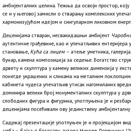
амбијенталних целина.
Тежња да освоји простор, коју
се и у његовој замисли о стварању комплексних упе
хармонизујућом идејом и сингуларном ликовном енерг
Деценијама стваран, несвакидашњи амбијент
Чаробно
аутентичне грађевине, као и упечатљивих ентеријера 
становање,
Кућа са лицем
– атеље
уметника
, галерија
бунар, камена композиција за седење.
Богатство стру
дрвету и скулптура у камену великих димензија у екст
понегде украшених и сликама на металним поклопцима
кабинета чудеса упечатљив утисак нагомиланих вредн
доминира велики број монументалних скулптура у дрв
слободних фигура и фигурина, употпуњена је и резба
деценијама посећивали ову јединствену амбијенталну 
Садржај презентације употпуњен је и пројекцијом
вид
неба – Бајка о Богосаву
, аутора Николе Лоренцина (2