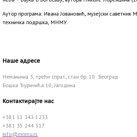
Аутор програма:
Ивана Јовановић, музејски саветник
техничка подршка, МНМУ.
Наше адресе
Немањина 3, трећи спрат, стан бр. 10 Београд
Бошка Ђуричића 10, Јагодина
Контактирајте нас
+381 11 343 1233
+381 35 244 317
info@mnmu.rs