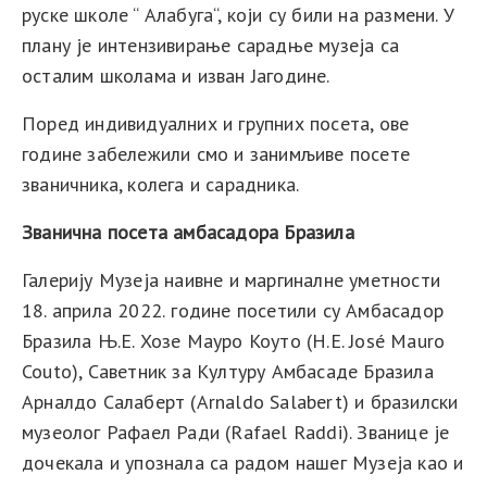
руске школе “ Алабуга“, који су били на размени. У
плану је интензивирање сарадње музеја са
осталим школама и изван Јагодине.
Поред индивидуалних и групних посета, ове
године забележили смо и занимљиве посете
званичника, колега и сарадника.
Званична посета амбасадора Бразила
Галерију Музеја наивне и маргиналне уметности
18. априла 2022.
године
посетили су Амбасадор
Бразила Њ.Е. Хозе Мауро Коуто (
H
.
E
.
Jos
é
Mauro
Couto
)
, Саветник за Културу Амбасаде Бразила
Арналдо Салаберт (
Arnaldo
Salabert
)
и бразилски
музеолог
Рафаел Ради (
Rafael
Raddi
). Званице је
дочекала и упознала са радом нашег Музеја као и