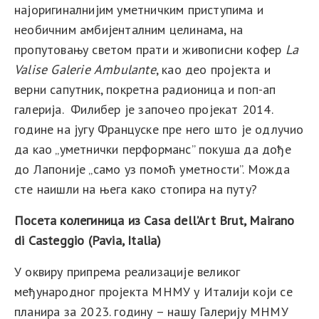
најоригиналнијим уметничким приступима и
необичним амбијенталним целинама, на
пропутовању светом прати и живописни кофер
La
Valise
Galerie
Ambulante
, као део пројекта и
верни сапутник, покретна радионица и поп-ап
галерија. Ф
илибер је започео пројекат 2014.
године на југу Француске пре него што је одлучио
да као „уметнички перформанс” покуша да дође
до Лапоније „само уз помоћ уметности”.
Можда
сте наишли на њега како стопира на путу?
Посета колегиница из
Casa
dell’Art
Brut
,
Mairano
di
Casteggio
(Pavia, Italia)
У оквиру припрема реализације великог
међународног пројекта МНМУ у Италији који се
планира за 2023. годину – нашу Галерију МНМУ