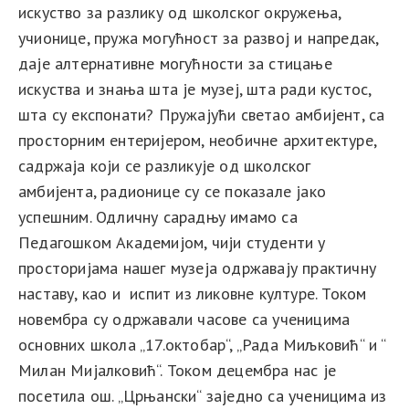
искуство за разлику од школског окружења,
учионице, пружа могућност за развој и напредак,
даје алтернативне могућности за стицање
искуства и знања шта је музеј, шта ради кустос,
шта су експонати? Пружајући светао амбијент, са
просторним ентеријером, необичне архитектуре,
садржаја који се разликује од школског
амбијента, радионице су се показале јако
успешним. Одличну сарадњу имамо са
Педагошком Академијом, чији студенти у
просторијама нашег музеја одржавају практичну
наставу, као и испит из ликовне културе. Током
новембра су одржавали часове са ученицима
основних школа „17.октобар“, „Рада Миљковић“ и “
Милан Мијалковић“. Током децембра нас је
посетила ош. „Црњански“ заједно са ученицима из