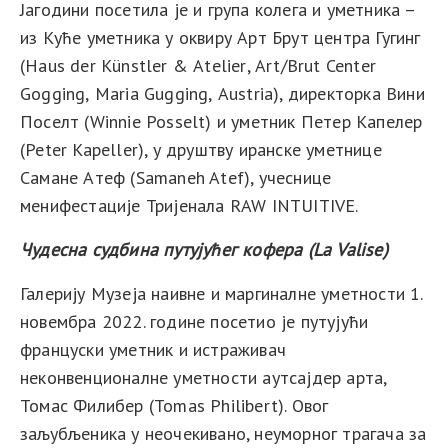
Јагодини посетила је и група колега и уметника –
из Куће уметника у оквиру Арт Брут центра Гугинг
(
Haus
der
K
ü
nstler
&
Atelier
,
Art/Brut Center
Gogging,
Maria
Gugging
,
Austria
), директорка Вини
Поселт (
Winnie
Posselt
)
и
уметник Петер Капелер
(
Peter
Kapeller
)
, у друштву иранске уметнице
Самане Атеф (
Samaneh Atef
), учеснице
менифестације Тријенала
RAW INTUITIVE
.
Чудесна судбина путујућег кофера (
La
Valise
)
Галерију Музеја наивне и маргиналне уметности 1.
новембра 2022. године посетио је путујући
француски уметник и истраживач
неконвенционалне уметности аутсајдер арта,
Томас Филибер (
Tomas
Philibert
). Овог
заљубљеника у неочекивано, неуморног трагача за