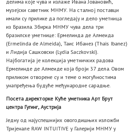
делима које чува и излаже Ивана Јовановић,
музејски саветник МНМУ.
На сталној поставци
имали су прилике да погледају и дело уметница
из Бразила. Збирка МНМУ чува дела три
бразилске уметнице:
Ермелинда
де
Алмеида
(
Ermelinda de Almeida)
,
Таис
Ибанез
(Thais Ibanez)
и
Лидија
Сашковски
(
Lydia Saczkovski)
.
Најбогатија је колекција уметничких радова
Ермелинде де Алмеиде која броји 37 дела. Овом
приликом отворене су и теме о могућностима
унапређења будуће међународне сарадње.
Посета директорке Куће уметника
Арт Брут
центра Гугинг,
Аустрија
Једну од најуспешнијих овогодишњих изложби
Тријенале
RAW INTUITIVE
у Галерији МНМУ у