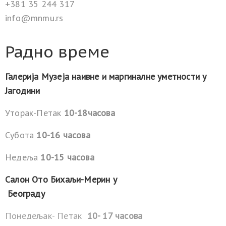
+381 35 244 317
info@mnmu.rs
Радно време
Галерија Музеја наивне и маргиналне уметности у
Јагодини
Уторак-Петак
10-18часова
Субота
10-16 часова
Недеља
10-15 часова
Салон Ото Бихаљи-Мерин у
Београду
Понедељак- Петак
10- 17 часова