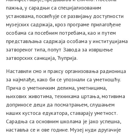
пажња, у сарадњи са специјализованим
установама, посвећује се развијању доступности
музејских садржаја, кроз
програм
е
прилагођен
е
особама са посебним потребама, као и
путем
представљања садржаја особама у институцијама
затвореног типа, попут Завода за извршење
затворских санкција
, Ћуприја
.
Наставили смо и праксу организовања радионица
за најмлађе, како би се упознали са уметношћу.
Прича о уметничким делима, уметницима,
њихових животима, техникама цртања, мотивима
доприносе деци да посматрањем, слушањем
наших кустоса едукатора, ставарају уметност.
Сарадња са основним школама је јако успешна,
наставља се и ове године. Музеј нуди другачије