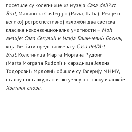
посетиле су колегинице из музеја
Casa dell’Art
Brut
,
Mairano di Casteggio
(Pavia, Italia)
. Реч је о
великој ретроспективној изложби два светска
класика неконвенционалне уметности –
Моћ
визије: Сава Секулић и Илија Башичевић Босиљ
,
која ће бити представљена у
Casa dell’Art
Brut
.
Колегиница Марта Моргана Рудони
(
Marta Morgana Rudoni
) и сарадница Јелена
Тодоровић Мрдовић обишле су Галерију МНМУ,
сталну поставку, као и актуелну поставку изложбе
Хватачи снова
.