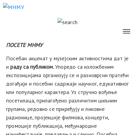
ПОСЕТЕ МНМУ
Посебан акценат у музејским активностима дат је
и
раду са публиком.
Упоредо са изложбеним
експозицијама организују се и разноврсни
пратећи
догађаји
и посебни садржаји научног, едукативног
или популарног карактера. Уз с
тручно вођење
посетилаца
,
прилагођено
различитим
циљним
групама,
редовно се приређују и
ликовне
радионице, пројекције филмова, концерти,
промоције публикација, међународне
манифестације, предавања и слично
. Посебна