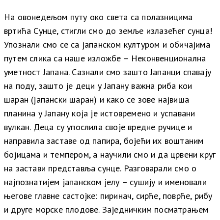
На овонедељом путу око света са полазницима
вртића Сунце, стигли смо до земље излазећег сунца!
Упознали смо се са јапанском културом и обичајима
путем слика са наше изложбе – Неконвенционална
уметност Јапана. Сазнали смо зашто Јапанци спавају
на поду, зашто је деци у Јапану важна риба кои
шаран (јапански шаран) и како се зове највиша
планина у Јапану која је истовремено и успавани
вулкан. Деца су упослила своје вредне ручице и
направила заставе од папира, бојећи их воштаним
бојицама и темпером, а научили смо и да црвени круг
на застави представља сунце. Разговарали смо о
најпознатијем јапанском јелу – сушију и именовали
његове главне састојке: пиринач, сирће, поврће, рибу
и друге морске плодове. Заједничким посматрањем