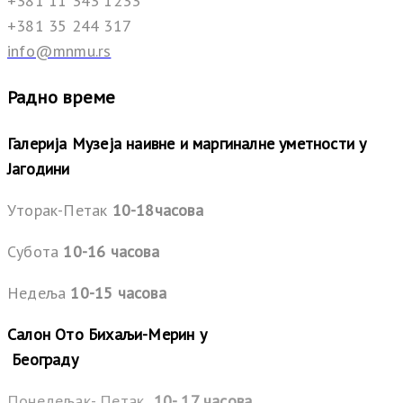
+381 11 343 1233
+381 35 244 317
info@mnmu.rs
Радно време
Галерија Музеја наивне и маргиналне уметности у
Јагодини
Уторак-Петак
10-18часова
Субота
10-16 часова
Недеља
10-15 часова
Салон Ото Бихаљи-Мерин у
Београду
Понедељак- Петак
10- 17 часова