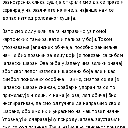
разноврсних слика сушија открили смо да се праве и
сервирају на различите начине, а највише нам се
допао изглед ролованог сушија.
Зато смо одлучили да га направимо уз помоћ
картонских тањира, вате и папира у боји. Током
упознавања јапанских обичаја, посебно занимљив
нам је био празник за децу који је повезан са рибом
јапански шаран. Ова риба у Јапану има велики значај
због свог лепог изгледа и шарених боја али и као
симбол пожељних особина. Наиме, сматра се да је
јапански шаран снажан, храбар и упоран па се то
прижељкује и деци. И нама је овај леп обичај био
инспиративан, па смо одлучили да направимо своје
шаране, обојимо их и украсимо на маштовит начин.
Упознајући очаравајућу природу Јапана, зауставили
смо се код планине Фуџи, најчешће сликаног призора