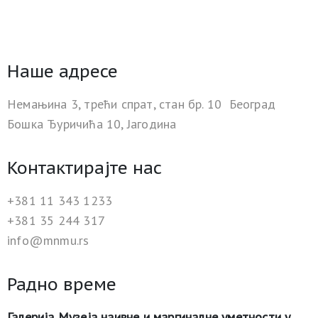
Наше адресе
Немањина 3, трећи спрат, стан бр. 10 Београд
Бошка Ђуричића 10, Јагодина
Контактирајте нас
+381 11 343 1233
+381 35 244 317
info@mnmu.rs
Радно време
Галерија Музеја наивне и маргиналне уметности у