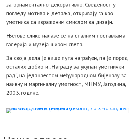
за орнаментално-декоративно. Сведеност у
погледу мотива и детаља, откривају га као
уметника са израженим смислом за дизајн.
Његове слике налазе се на сталним поставкама
галерија и музеја широм света.
За своја дела је више пута награђен, па је поред
осталих добио и „Награду за укупан уметнички
рад“, на једанаестом међународном бијеналу за
наивну и маргиналну уметност, МНМУ, Јагодина,
2003. године.