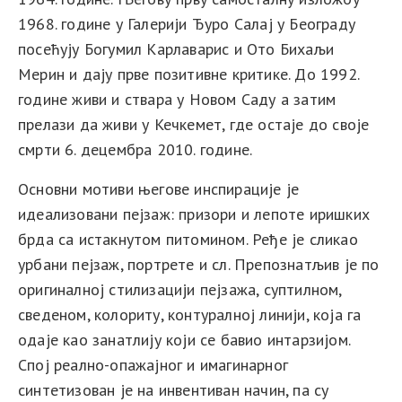
1968. године у Галерији Ђуро Салај у Београду
посећују Богумил Карлаварис и Ото Бихаљи
Мерин и дају прве позитивне критике. До 1992.
године живи и ствара у Новом Саду а затим
прелази да живи у Кечкемет, где остаје до своје
смрти 6. децембра 2010. године.
Основни мотиви његове инспирације је
идеализовани пејзаж: призори и лепоте иришких
брда са истакнутом питомином. Ређе је сликао
урбани пејзаж, портрете и сл. Препознатљив је по
оригиналној стилизацији пејзажа, суптилном,
сведеном, колориту, контуралној линији, која га
одаје као занатлију који се бавио интарзијом.
Спој реално-опажајног и имагинарног
синтетизован је на инвентиван начин, па су