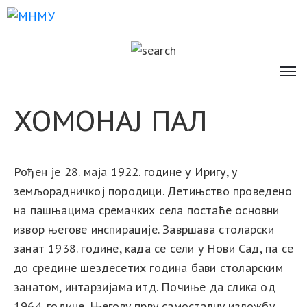
ХОМОНАЈ ПАЛ
Рођен је 28. маја 1922. године у Иригу, у
земљорадничкој породици. Детињство проведено
на пашњацима сремачких села постаће основни
извор његове инспирације. Завршава столарски
занат 1938. године, када се сели у Нови Сад, па се
до средине шездесетих година бави столарским
занатом, интарзијама итд. Почиње да слика од
1964. године. Његову прву самосталну изложбу