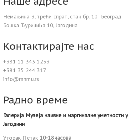
Наше адресе
Немањина 3, трећи спрат, стан бр. 10 Београд
Бошка Ђуричића 10, Јагодина
Контактирајте нас
+381 11 343 1233
+381 35 244 317
info@mnmu.rs
Радно време
Галерија Музеја наивне и маргиналне уметности у
Јагодини
Уторак-Петак
10-18часова