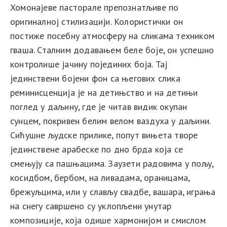
Хомонајеве пасторале препознатљиве по
оригиналној стилизацији. Колористички он
постиже посебну атмосферу на сликама техником
гваша. Сталним додавањем беле боје, он успешно
контролише јачину појединих боја. Тај
јединствени бојени фон са његових слика
реминисценција је на детињство и на детињи
поглед у даљину, где је читав видик окупан
сунцем, покривен белим велом ваздуха у даљини.
Сићушне људске прилике, попут вињета творе
јединствене арабеске по дно брда која се
смењују са пашњацима. Заузети радовима у пољу,
косидбом, бербом, на ливадама, ораницама,
брежуљцима, или у слављу свадбе, вашара, играња
на снегу савршено су уклопљени унутар
композиције, која одише хармонијом и смислом