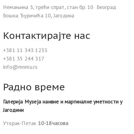
Немањина 3, трећи спрат, стан бр. 10 Београд
Бошка Ђуричића 10, Јагодина
Контактирајте нас
+381 11 343 1233
+381 35 244 317
info@mnmu.rs
Радно време
Галерија Музеја наивне и маргиналне уметности у
Јагодини
Уторак-Петак
10-18часова