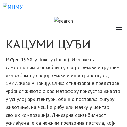
KAЦУМИ ЦУЂИ
Рођен 1958. у Токију (Јапан). Излаже на
самосталним изложбама у својој земљи и групним
изложбама у својој земљи и иностранству од
1977. Живи у Токију. Слика стилизоване представе
урбаног живота а као метафору присуства живота
у уснулој архитектури, обично поставља фигуру
животиње, најчешће рибу или мачку у центар
својих композиција. Линеарна сензибилност
усклађена је са нежним прелазима пастела, који