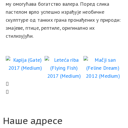
му омогућава богатство валера. Поред слика
пастелом врло успешно израђује необичне
скулптуре од танких грана пронађених у природи:
змајеве, птице, рептиле, оригинално их
стилизујући.
Наше адресе