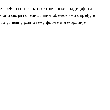
 срећан спој занатске грнчарске традиције са
 и она својим специфичним обележјима одређује
гао успешну равнотежу форме и декорације.