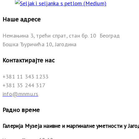
Наше адресе
Немањина 3, трећи спрат, стан бр. 10 Београд
Бошка Ђуричића 10, Јагодина
Контактирајте нас
+381 11 343 1233
+381 35 244 317
info@mnmu.rs
Радно време
Галерија Музеја наивне и маргиналне уметности у Јаг