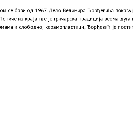
ом се бави од 1967. Дело Велимира Ђорђевића показује
отиче из краја где је грнчарска традиција веома дуга
ормама и слободној керамопластици, Ђорђевић је пости