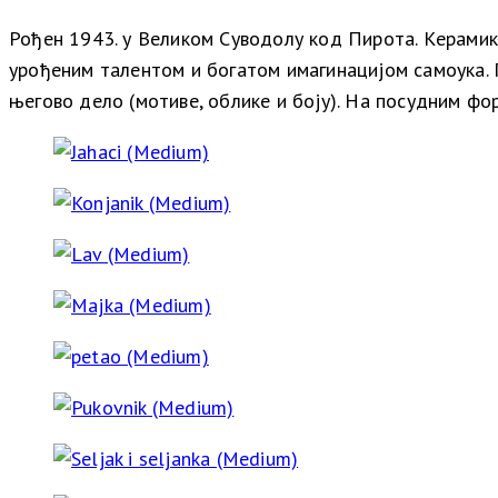
Рођен 1943. у Великом Суводолу код Пирота. Kерамик
урођеним талентом и богатом имагинацијом самоука. П
његово дело (мотиве, облике и боју). На посудним ф