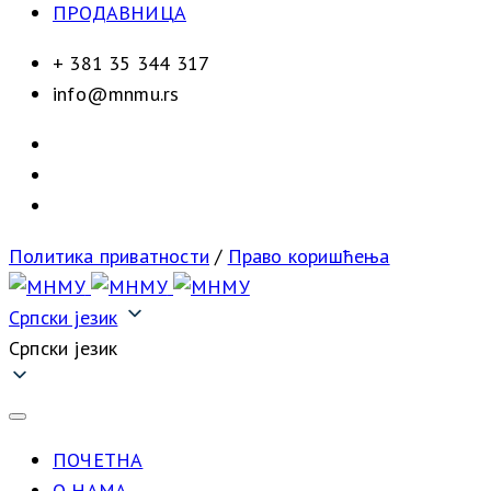
ПРОДАВНИЦА
+ 381 35 344 317
info@mnmu.rs
Политика приватности
/
Право коришћења
Српски језик
Српски језик
ПОЧЕТНА
О НАМА