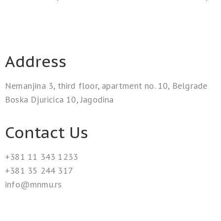
Address
Nemanjina 3, third floor, apartment no. 10, Belgrade
Boska Djuricica 10, Jagodina
Contact Us
+381 11 343 1233
+381 35 244 317
info@mnmu.rs