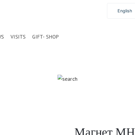
English
WS
VISITS
GIFT- SHOP
Магнет М