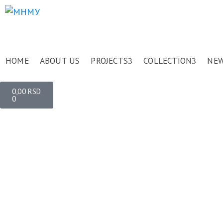
HOME
ABOUT US
PROJECTS
COLLECTION
NE
0,00
RSD
0