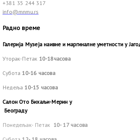
+381 35 244 317
info@mnmu.rs
Радно време
Галерија Музеја наивне и маргиналне уметности у Јаг
Уторак-Петак
10-18часова
Субота
10-16 часова
Недеља
10-15 часова
Салон Ото Бихаљи-Мерин у
Београду
Понедељак- Петак
10- 17 часова
Субота
12- 18 часова