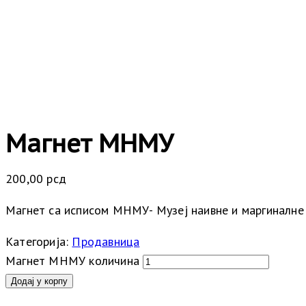
Магнет МНМУ
200,00
рсд
Магнет са исписом МНМУ- Музеј наивне и маргиналне
Категорија:
Продавница
Магнет МНМУ количина
Додај у корпу