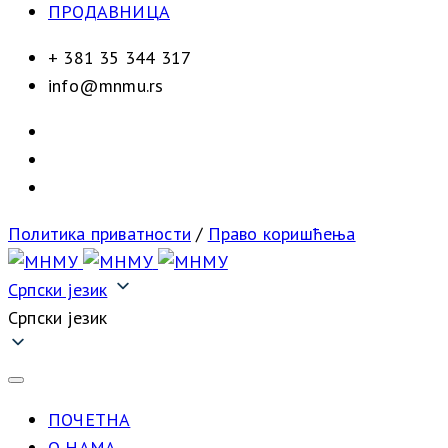
ПРОДАВНИЦА
+ 381 35 344 317
info@mnmu.rs
Политика приватности
/
Право коришћења
Српски језик
Српски језик
ПОЧЕТНА
О НАМА