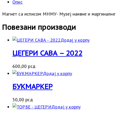
Опис
Магнет са исписом МНМУ- Музеј наивне и маргиналне
Повезани производи
Додај у корпу
ЦЕГЕРИ САВА – 2022
600,00
рсд
Додај у корпу
БУКМАРКЕР
50,00
рсд
Додај у корпу