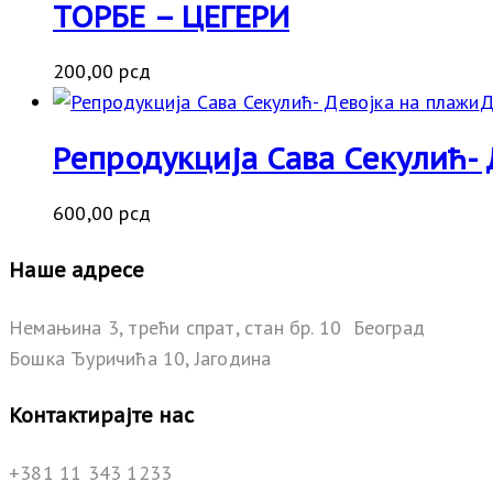
ТОРБЕ – ЦЕГЕРИ
200,00
рсд
Д
Репродукција Сава Секулић- 
600,00
рсд
Наше адресе
Немањина 3, трећи спрат, стан бр. 10 Београд
Бошка Ђуричића 10, Јагодина
Контактирајте нас
+381 11 343 1233